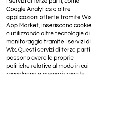
I servizi di terze parti, come
Google Analytics o altre
applicazioni offerte tramite Wix
App Market, inseriscono cookie
o utilizzando altre tecnologie di
monitoraggio tramite i servizi di
Wix. Questi servizi di terze parti
possono avere le proprie
politiche relative al modo in cui
raccolgono e memorizzano le
informazioni. Trattandosi di
servizi esterni, tali pratiche non
sono coperte dall'Informativa
sulla privacy di Wix.
In che modo i visitatori del tuo
sito possono ritirare il loro