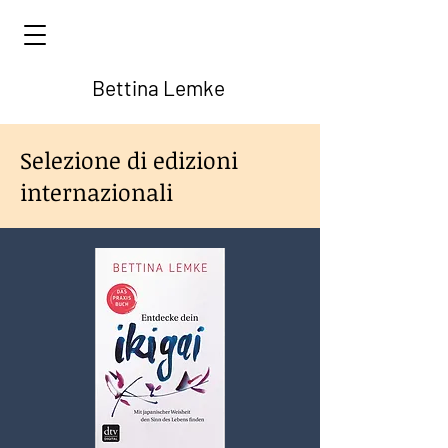
Bettina Lemke
Selezione di edizioni
internazionali