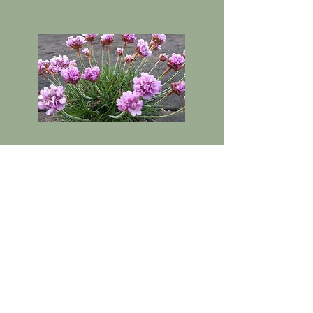
Impronta​
Informativa sulla privacy
Politica sui cookie
Disclaimer
(Esclusione di responsabilità)
Contatti