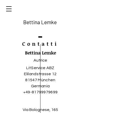
Bettina Lemke
Contatti
Bettina Lemke
Autrice
LitService ABZ
Elilandstrasse 12
81547 München
Germania
+49-81799979699
Via Bolognese, 165